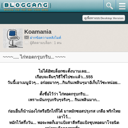
Koamania
ฝากข้อความหลังไมค์
ผู้ติดตามบล็อก : 1 คน
~~~~..... ไก่ทอดกรุบกริบ... ~~~~
ไม่ได้อัพบล็อกซะตั้งนานเลย...
เกือบจะลืมๆวิธีใช้ไปซะแล้ว...555
วันนี้เอาเมนูนัวๆ... อร่อยมากๆ...กินกันเพลินๆมาอัเก็บไว้ซะหน่อย...
ตั้งชื่อไว้ว่า ไก่ทอดกรุบกริบ...
เพราะมันกรุบกริบๆจริงๆ... กินเพลินมาก...
ก่อนอื่นก็นำน่องไก่หรือปีกไก่ก็ได้ มาหมักซอสปรุงรส เกลือ พริกไท
เอาไว้...
หมักไว้ครึ่งวัน... พอจะทดก็เอาแป้งสาลีหรือแป้งชุบทอดมาโรยนิด