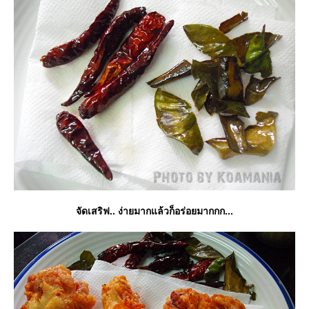
จัดเสริฟ.. ง่ายมากแล้วก็อร่อยมากกก...