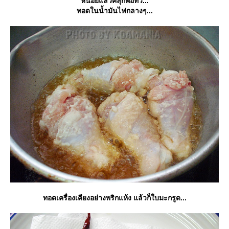
หน่อยแล้วคลุกพอทั่ว...
ทอดในน้ำมันไฟกลางๆ...
ทอดเครื่องเคียงอย่างพริกแห้ง แล้วก็ใบมะกรูด...